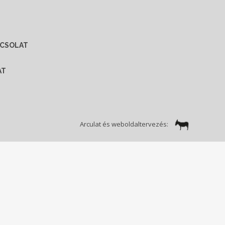
CSOLAT
AT
Arculat és weboldaltervezés: